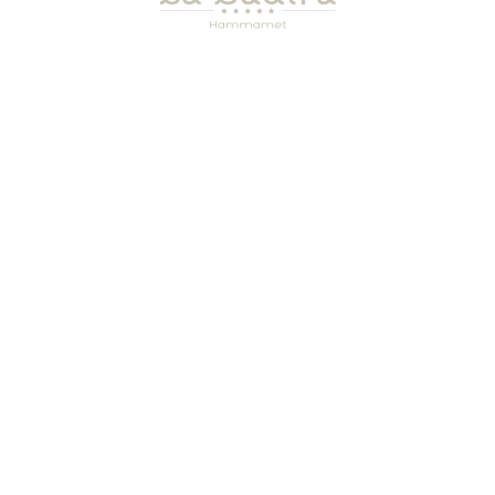
ADRESSE :
CONTACTEZ – NOUS
BP437 / HAMMAMET
ACTUALITÉS
8050 / TUNISIE
REVUE DE PRESSE
TÉLÉPHONE :
POLITIQUE QSDA
+(216)70018180
CHARTE DÉV.
DURABLE
WHATSAPP :
RAPP. DÉV.
+(216)94866672
DURABLE
E-MAIL :
CONTACT@LABADIRA.COM