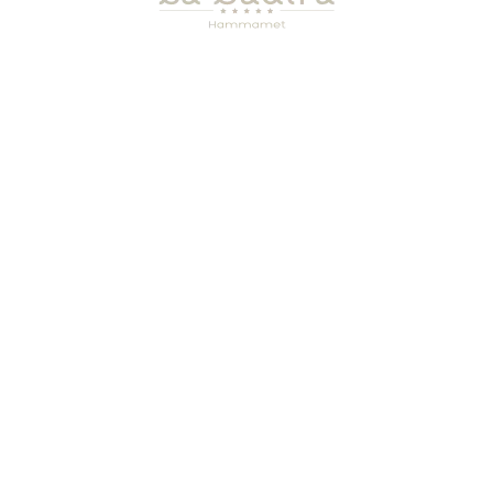
ADRESSE :
CONTACTEZ – NOUS
BP437 / HAMMAMET
ACTUALITÉS
8050 / TUNISIE
REVUE DE PRESSE
TÉLÉPHONE :
POLITIQUE QSDA
+(216)70018180
CHARTE DÉV.
DURABLE
WHATSAPP :
RAPP. DÉV.
+(216)94866672
DURABLE
E-MAIL :
CONTACT@LABADIRA.COM