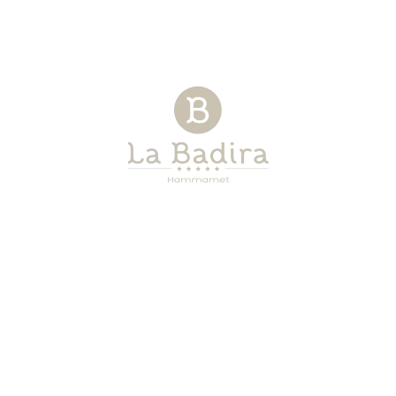
BP437 / HAMMAMET
ACTUALITÉS
8050 / TUNISIE
REVUE DE PRESSE
TÉLÉPHONE :
POLITIQUE QSDA
+(216)70018180
CHARTE DÉV.
DURABLE
WHATSAPP :
RAPP. DÉV.
+(216)94866672
DURABLE
E-MAIL :
CONTACT@LABADIRA.COM